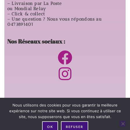
– Livraison par La Poste
ou Mondial Relay
– Click & collect
– Une question ? Nous vous répondons au
0473891401
Nos Réseaux sociaux :
Informations générales:
Nous utilisons des cookies pour vous garantir la meilleure
expérience sur notre site web. Si vous continuez à utiliser ce
site, nous supposerons que vous en êtes satisfait.
–
Livraisons et retours
–
Nous contacter
OK
REFUSER
–
Qui-sommes nous ?