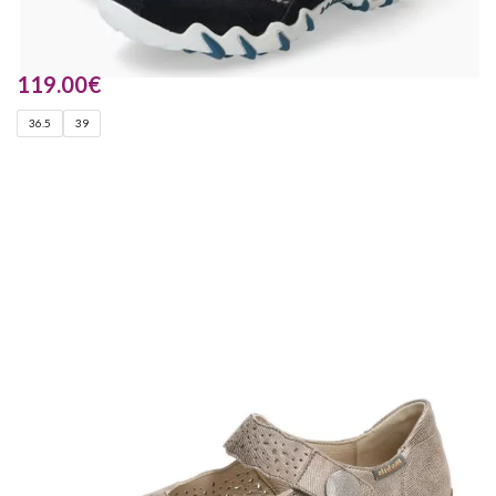
119.00
€
36.5
39