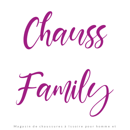
Chauss
Family
Magasin de chaussures à Issoire pour homme et