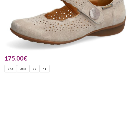
175.00
€
37.5
38.5
39
41