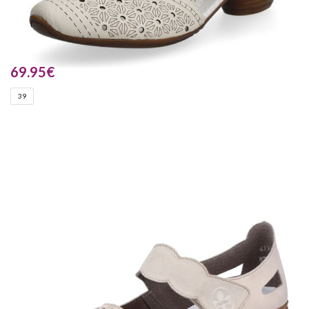
69.95
€
39