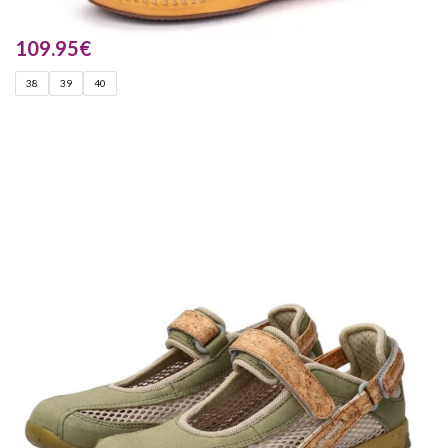
109.95
€
38
39
40