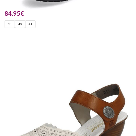
84.95
€
38
40
41