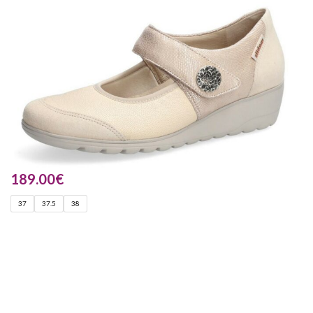
189.00
€
37
37.5
38