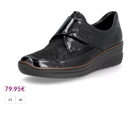
79.95
€
39
40