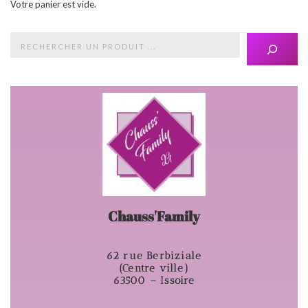
Votre panier est vide.
Chauss'Family
62 rue Berbiziale
(Centre ville)
63500 – Issoire