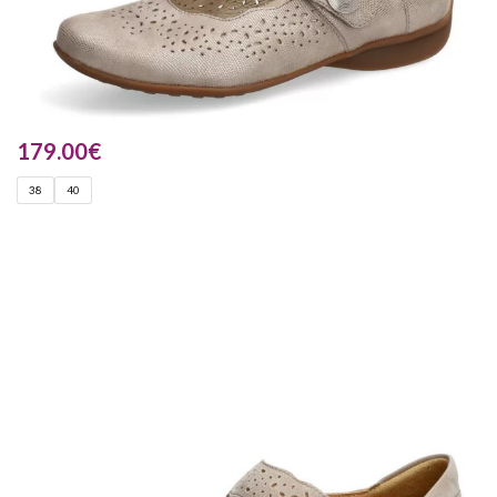
179.00
€
38
40