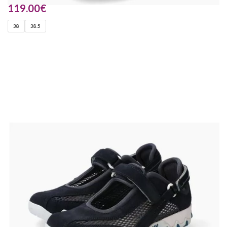
119.00
€
38
38.5