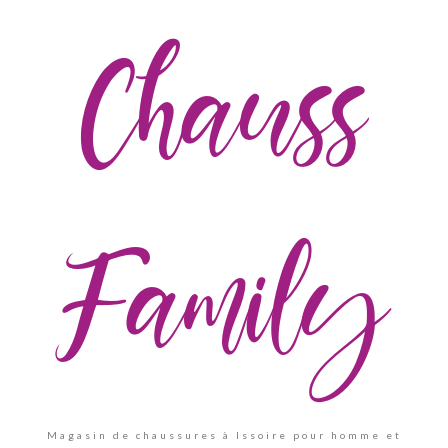
Chauss
Family
Magasin de chaussures à Issoire pour homme et