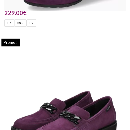
229.00
€
37
38.5
39
Promo !