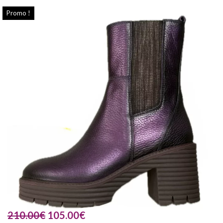
Promo !
210.00
€
105.00
€