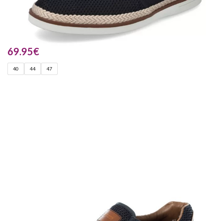
69.95
€
40
44
47