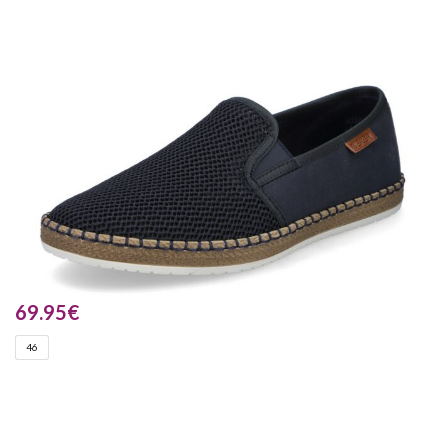
69.95
€
46