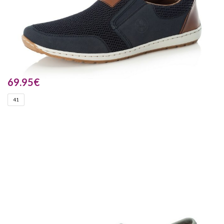
69.95
€
41