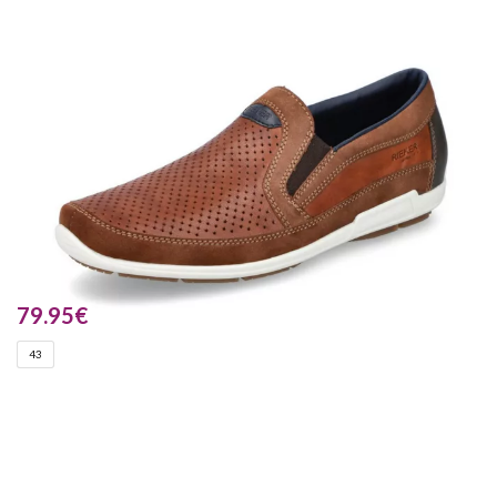
79.95
€
43