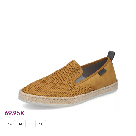
69.95
€
41
42
44
46