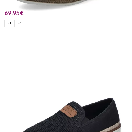
69.95
€
41
44