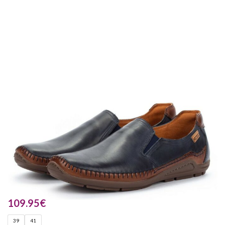
109.95
€
39
41