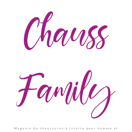
Chauss
Family
Magasin de chaussures à Issoire pour homme et