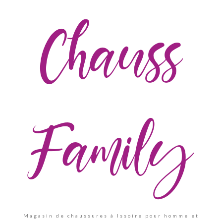
Chauss
Family
Magasin de chaussures à Issoire pour homme et