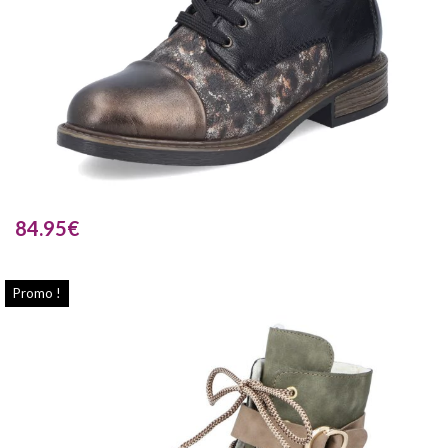
84.95
€
Promo !