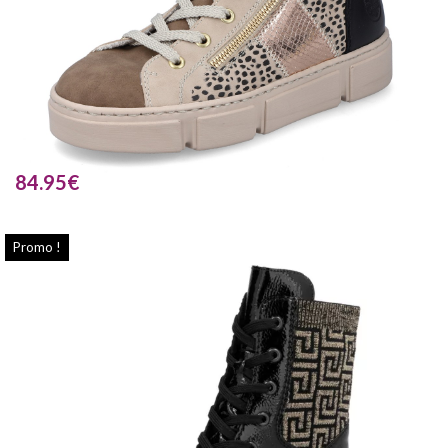
84.95
€
Promo !