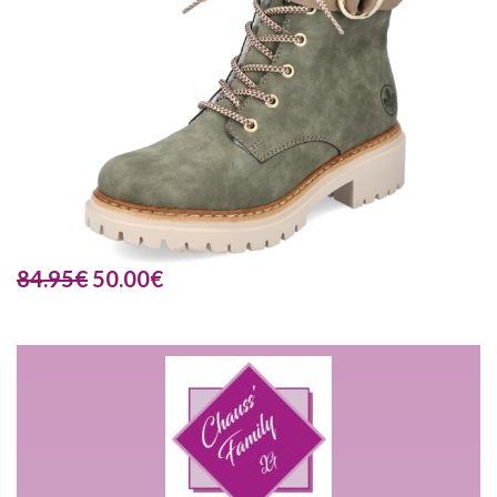
84.95
€
50.00
€