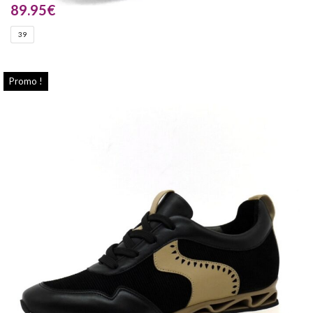
89.95
€
39
Promo !