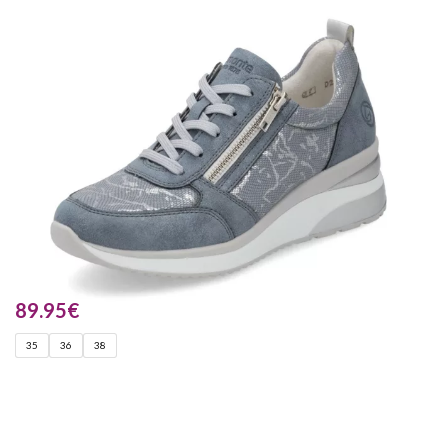
89.95
€
35
36
38