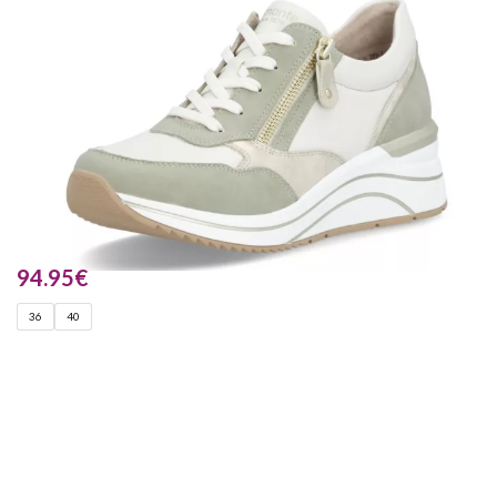
94.95
€
36
40