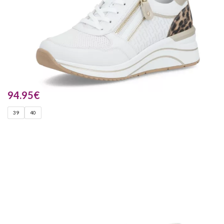
94.95
€
39
40