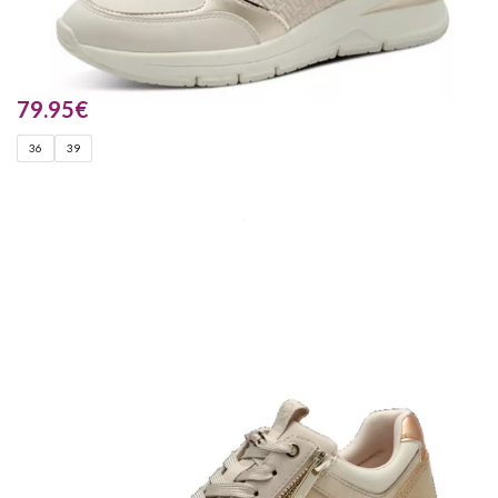
79.95
€
36
39