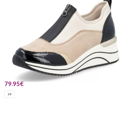
79.95
€
39