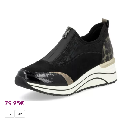
79.95
€
37
39