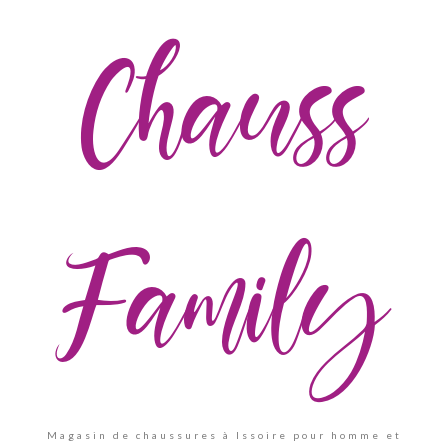
Chauss
Family
Magasin de chaussures à Issoire pour homme et