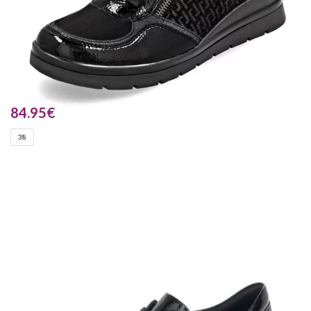
84.95
€
38