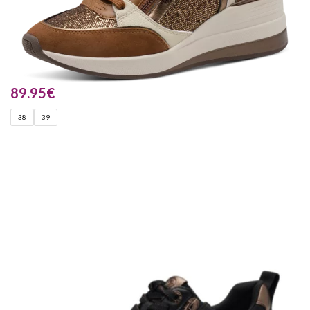
89.95
€
38
39