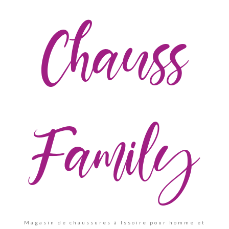
Chauss
Family
Magasin de chaussures à Issoire pour homme et