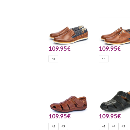
109.95
€
109.95
€
45
44
109.95
€
109.95
€
42
45
42
44
45