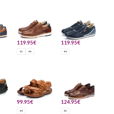
119.95
€
119.95
€
41
44
44
99.95
€
124.95
€
44
43