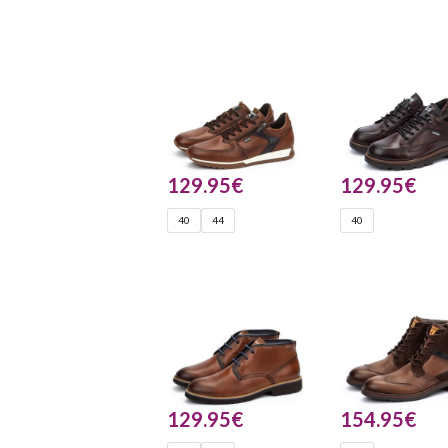
129.95
€
129.95
€
40
44
40
129.95
€
154.95
€