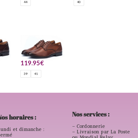
44
40
119.95
€
39
41
Nos services :
Nos horaires :
– Cordonnerie
undi et dimanche :
– Livraison par La Poste
Fermé
ou Mondial Relay