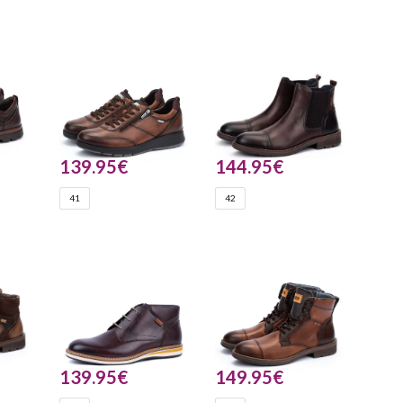
139.95
€
144.95
€
41
42
139.95
€
149.95
€