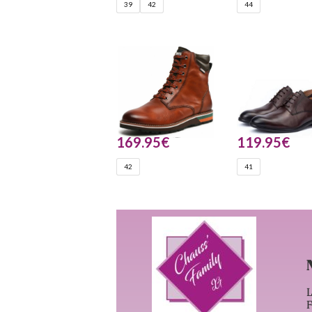
39
42
44
169.95
€
119.95
€
42
41
L