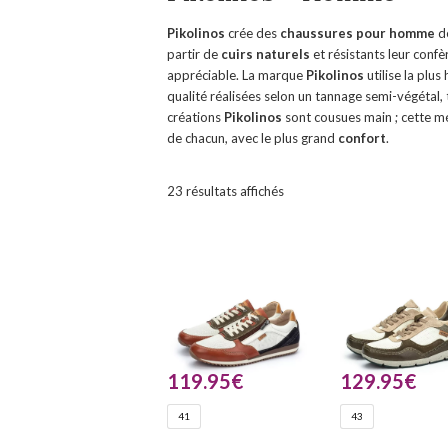
Pikolinos
crée des
chaussures pour homme
de
partir de
cuirs naturels
et résistants leur confè
appréciable. La marque
Pikolinos
utilise la plu
qualité réalisées selon un tannage semi-végétal
créations
Pikolinos
sont cousues main ; cette 
de chacun, avec le plus grand
confort
.
23 résultats affichés
119.95
€
129.95
€
41
43