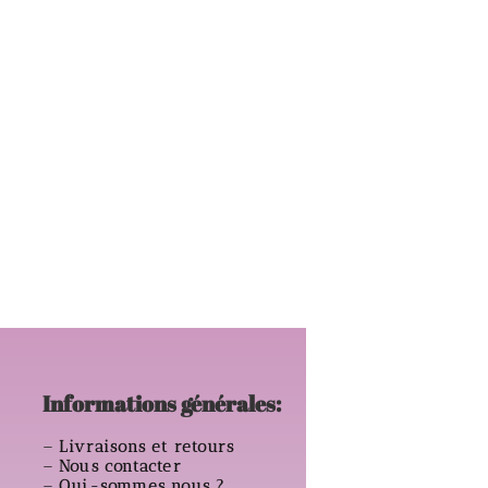
Informations générales:
–
Livraisons et retours
–
Nous contacter
–
Qui-sommes nous ?