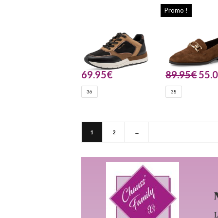
Promo !
69.95
€
89.95
€
55.
36
38
1
2
→
L