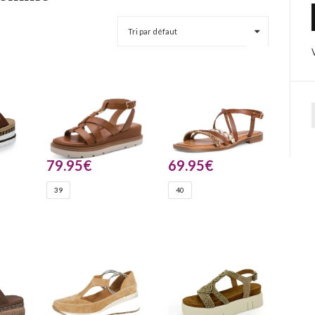
79.95
€
69.95
€
39
40