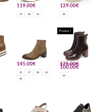
119.00
€
129.00
€
39
40
41
40
Promo !
145.00
€
175.00
€
100.00
€
35
37
38
39
35
40