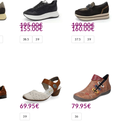
195.00
€
199.00
€
155.00
€
160.00
€
38.5
39
37.5
39
69.95
€
79.95
€
39
36