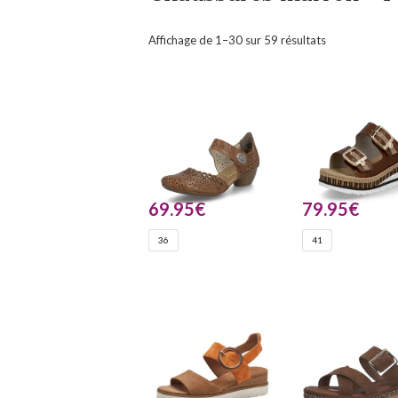
Affichage de 1–30 sur 59 résultats
69.95
€
79.95
€
36
41