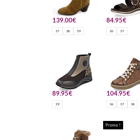
139.00
€
84.95
€
37
38
39
36
37
89.95
€
104.95
€
39
36
37
38
Promo !