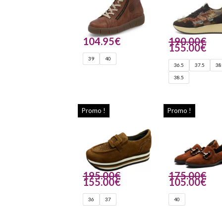
104.95
€
190.00
€
155.00
€
39
40
36.5
37.5
38
38.5
Promo !
Promo !
195.00
€
175.00
€
155.00
€
105.00
€
36
37
40