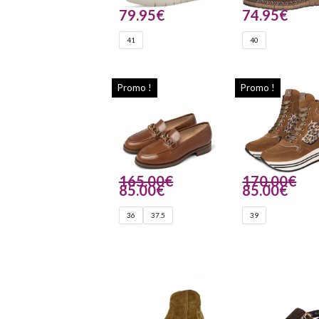
79.95
€
74.95
€
41
40
Promo !
Promo !
165.00
€
170.00
€
85.00
€
85.00
€
36
37.5
39