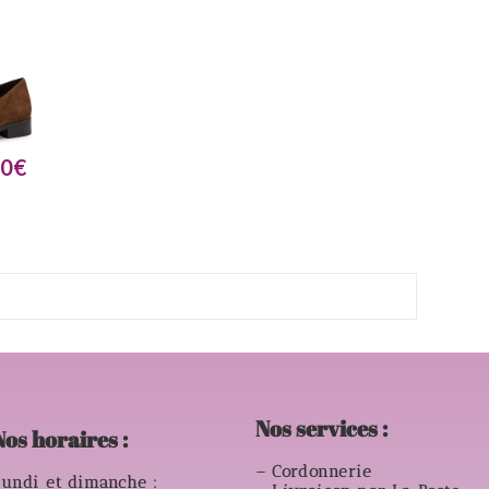
00
€
Nos services :
Nos horaires :
– Cordonnerie
undi et dimanche :