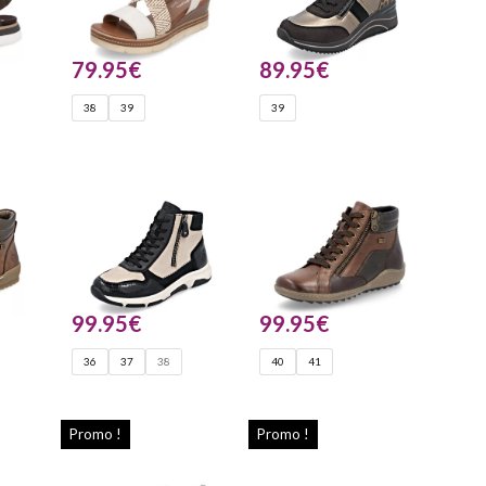
79.95
€
89.95
€
38
39
39
99.95
€
99.95
€
36
37
38
40
41
Promo !
Promo !