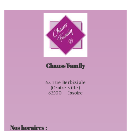
Chauss'Family
62 rue Berbiziale
(Centre ville)
63500 – Issoire
Nos horaires :