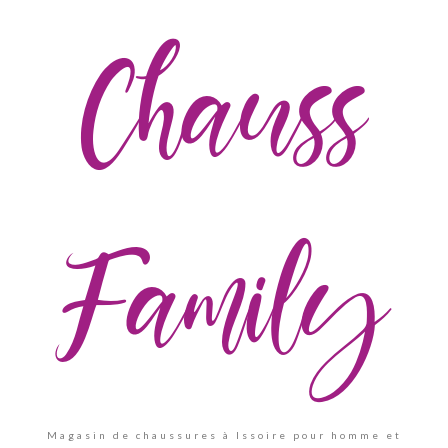
Chauss
Family
Magasin de chaussures à Issoire pour homme et