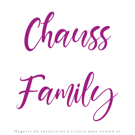
Chauss
Family
Magasin de chaussures à Issoire pour homme et