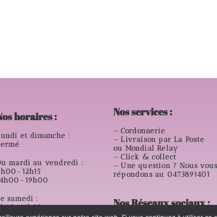
Nos services :
Nos horaires :
– Cordonnerie
undi et dimanche :
– Livraison par La Poste
Fermé
ou Mondial Relay
– Click & collect
u mardi au vendredi :
– Une question ? Nous vou
9h00-12h15
répondons au 0473891401
14h00-19h00
e samedi :
Nos Réseaux sociaux :
8h30-12h30
14h00- 18h00