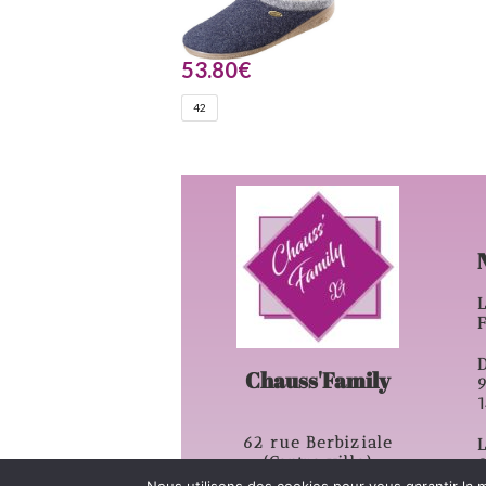
53.80
€
42
L
D
Chauss'Family
62 rue Berbiziale
L
(Centre ville)
63500 – Issoire