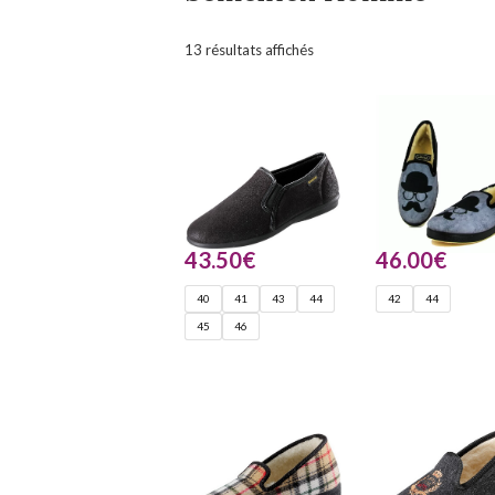
13 résultats affichés
43.50
€
46.00
€
40
41
43
44
42
44
45
46