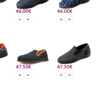
46.00
€
46.00
€
41
44
42
46
47.50
€
47.50
€
40
44
41
44