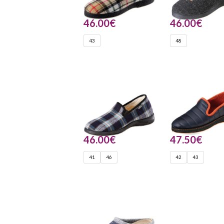
46.00
€
46.00
€
43
48
46.00
€
47.50
€
41
46
42
43