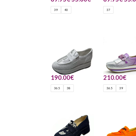
39
40
37
190.00
€
210.00
€
36.5
38
36.5
39