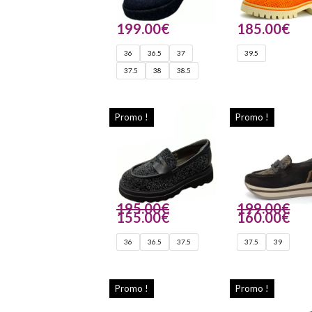
199.00
€
185.00
€
36
36.5
37
39.5
37.5
38
38.5
Promo !
Promo !
195.00
€
199.00
€
155.00
€
160.00
€
36
36.5
37.5
37.5
39
Promo !
Promo !