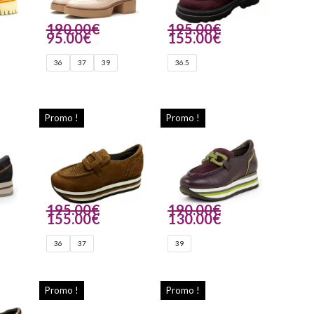
190.00
€
195.00
€
95.00
€
155.00
€
36
37
39
36.5
Promo !
Promo !
195.00
€
190.00
€
155.00
€
130.00
€
36
37
39
Promo !
Promo !