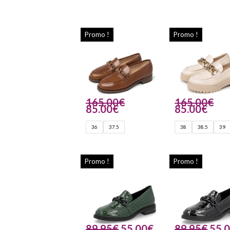
Promo !
Promo !
165.00
€
165.00
€
85.00
€
85.00
€
36
37.5
38
38.5
39
Promo !
Promo !
89.95
€
55.00
€
89.95
€
55.