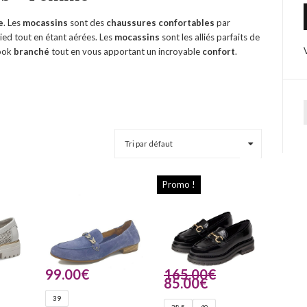
e
. Les
mocassins
sont des
chaussures confortables
par
pied tout en étant aérées. Les
mocassins
sont les alliés parfaits de
look
branché
tout en vous apportant un incroyable
confort
.
Promo !
99.00
€
165.00
€
85.00
€
39