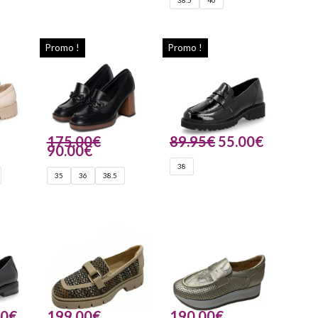
38.5
40
Promo !
Promo !
175.00
€
89.95
€
55.00
€
90.00
€
38
35
36
38.5
00
€
199.00
€
190.00
€