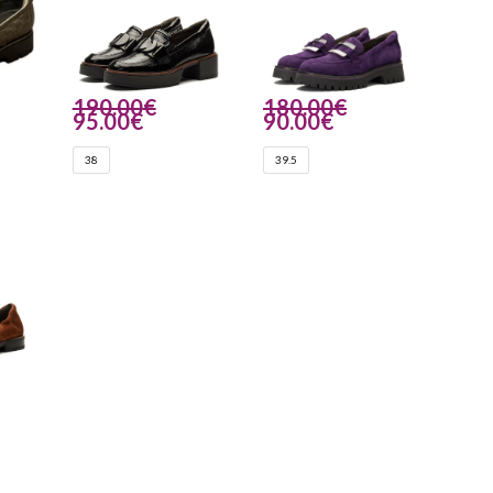
190.00
€
180.00
€
95.00
€
90.00
€
38
39.5