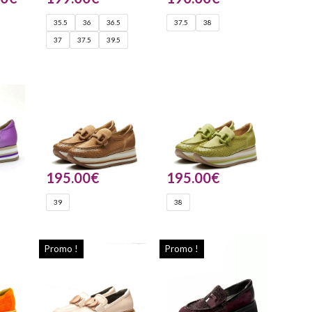
35.5
36
36.5
37.5
38
37
37.5
39.5
195.00
€
195.00
€
39
38
Promo !
Promo !