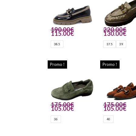
190.00
€
220.00
€
115.00
€
130.00
€
38.5
37.5
39
Promo !
Promo !
175.00
€
175.00
€
105.00
€
105.00
€
36
40