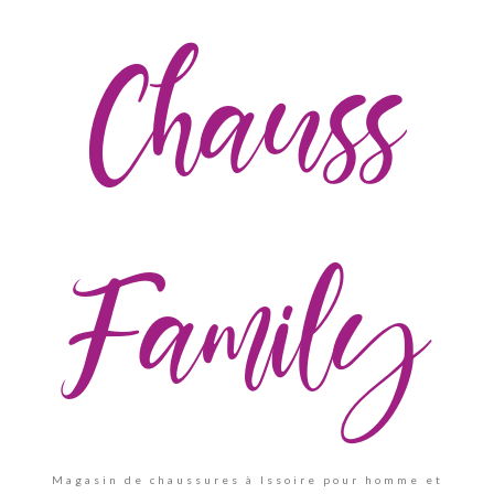
Chauss
Family
Magasin de chaussures à Issoire pour homme et