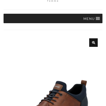
femme
MENU