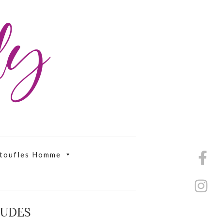
ily
toufles Homme
AUDES