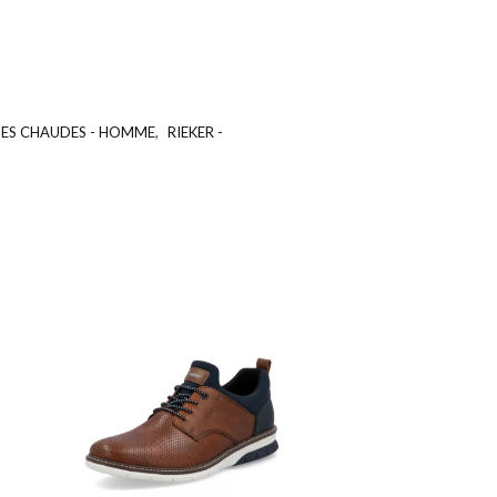
ES CHAUDES - HOMME
,
RIEKER -
UGS :
ND