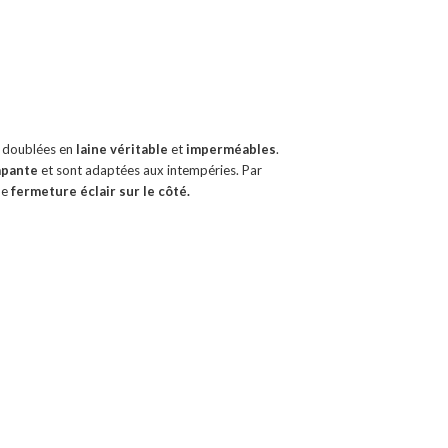
 doublées en
laine véritable
et
imperméables
.
apante
et sont adaptées aux intempéries. Par
ne
fermeture éclair sur le côté.