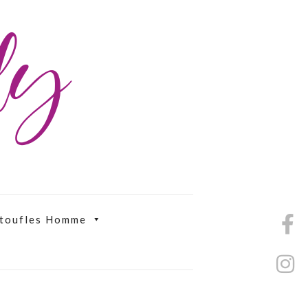
ily
toufles Homme