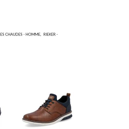
ES CHAUDES - HOMME
,
RIEKER -
UGS :
ND