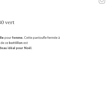
30 vert
lle
pour
femme.
Cette pantoufle fermée à
e de ce
bottillon
est
deau idéal pour Noël
.