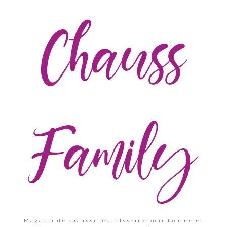
Chauss
Family
Magasin de chaussures à Issoire pour homme et