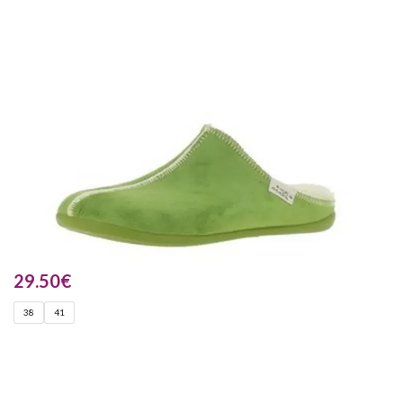
29.50
€
38
41