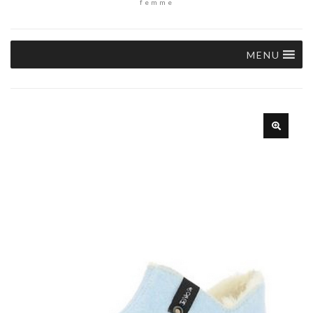
femme
MENU