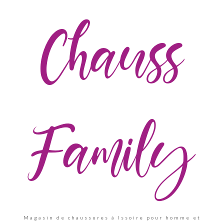
Chauss
Family
Magasin de chaussures à Issoire pour homme et