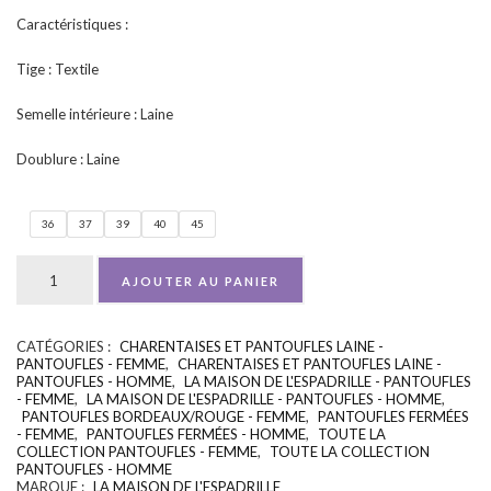
Caractéristiques :
Tige : Textile
Semelle intérieure : Laine
Doublure : Laine
36
37
39
40
45
AJOUTER AU PANIER
CATÉGORIES :
CHARENTAISES ET PANTOUFLES LAINE -
UGS :
ND
PANTOUFLES - FEMME
,
CHARENTAISES ET PANTOUFLES LAINE -
PANTOUFLES - HOMME
,
LA MAISON DE L'ESPADRILLE - PANTOUFLES
- FEMME
,
LA MAISON DE L'ESPADRILLE - PANTOUFLES - HOMME
,
PANTOUFLES BORDEAUX/ROUGE - FEMME
,
PANTOUFLES FERMÉES
- FEMME
,
PANTOUFLES FERMÉES - HOMME
,
TOUTE LA
COLLECTION PANTOUFLES - FEMME
,
TOUTE LA COLLECTION
PANTOUFLES - HOMME
MARQUE :
LA MAISON DE L'ESPADRILLE