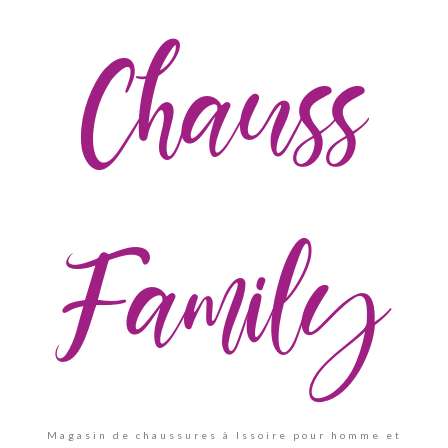
Chauss
Family
Magasin de chaussures à Issoire pour homme et