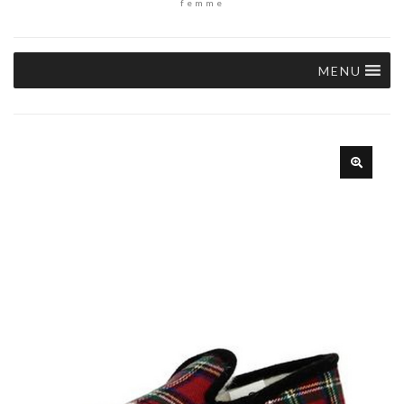
femme
MENU