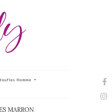
ily
toufles Homme
LES MARRON