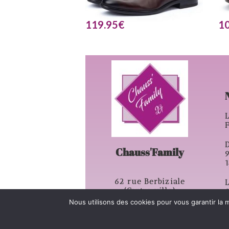
119.95
€
1
L
D
Chauss'Family
62 rue Berbiziale
L
(Centre ville)
63500 – Issoire
Nous utilisons des cookies pour vous garantir la m