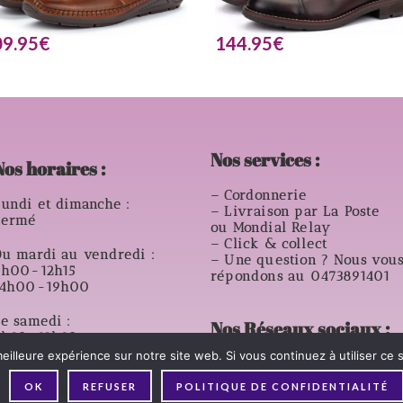
09.95
€
144.95
€
Nos services :
Nos horaires :
– Cordonnerie
undi et dimanche :
– Livraison par La Poste
Fermé
ou Mondial Relay
– Click & collect
u mardi au vendredi :
– Une question ? Nous vou
9h00-12h15
répondons au 0473891401
14h00-19h00
e samedi :
Nos Réseaux sociaux :
8h30-12h30
14h00- 18h00
eilleure expérience sur notre site web. Si vous continuez à utiliser ce
OK
REFUSER
POLITIQUE DE CONFIDENTIALITÉ