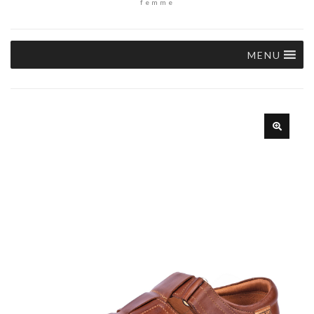
femme
MENU