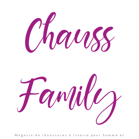
Chauss
Family
Magasin de chaussures à Issoire pour homme et