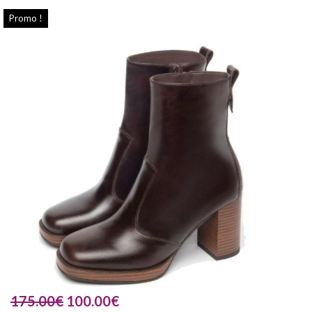
Promo !
175.00
€
100.00
€