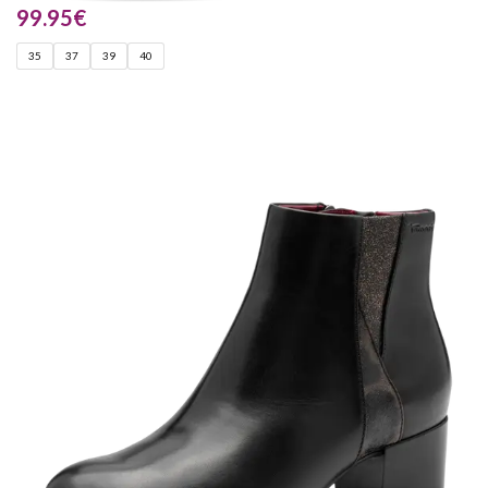
99.95
€
35
37
39
40