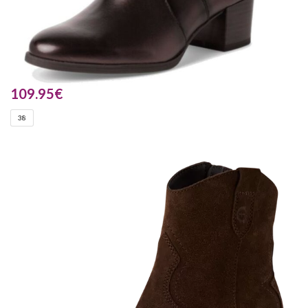
109.95
€
38