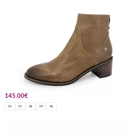
145.00
€
35
37
38
39
40