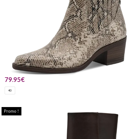
79.95
€
40
Promo !