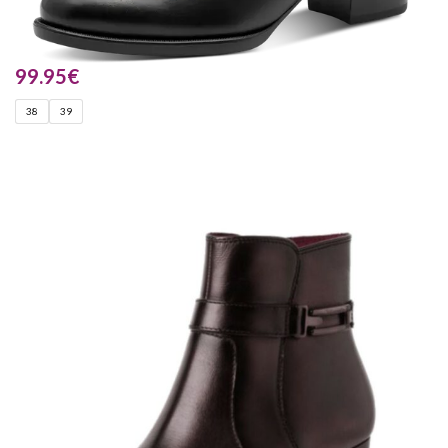
99.95
€
38
39