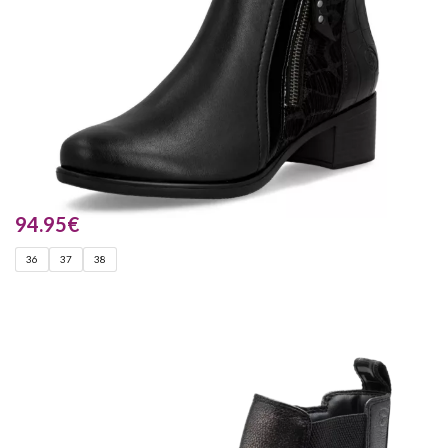
94.95
€
36
37
38