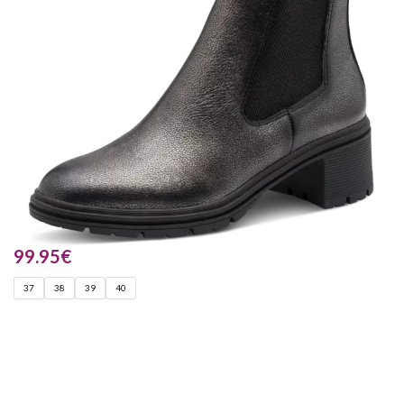
99.95
€
37
38
39
40