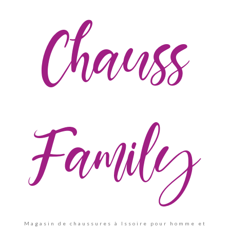
Chauss
Family
Magasin de chaussures à Issoire pour homme et