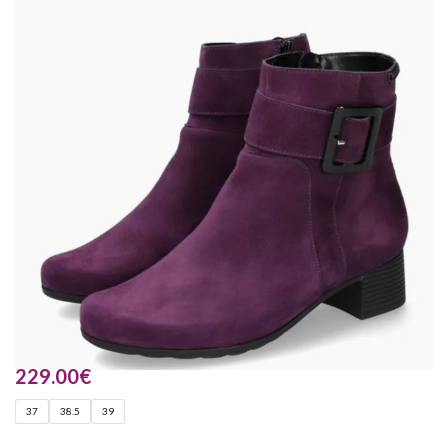
229.00
€
37
38.5
39