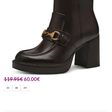
119.95
€
60.00
€
35
38
39