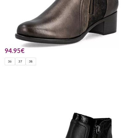
94.95
€
36
37
38