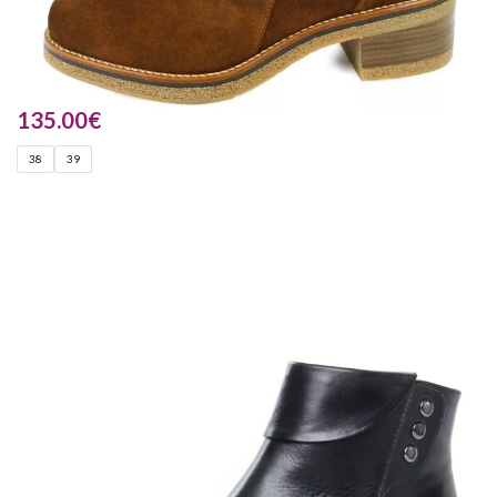
135.00
€
38
39