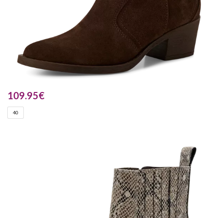
109.95
€
40