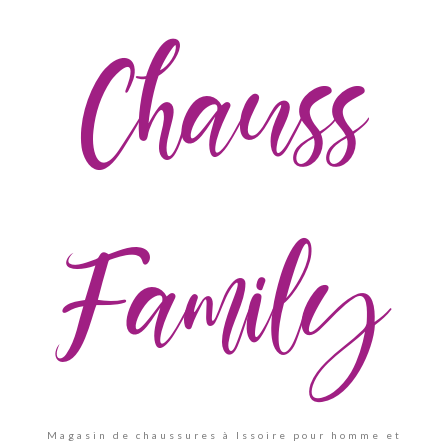
Chauss
Family
Magasin de chaussures à Issoire pour homme et