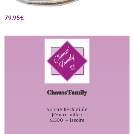
79.95
€
Chauss'Family
62 rue Berbiziale
(Centre ville)
63500 – Issoire