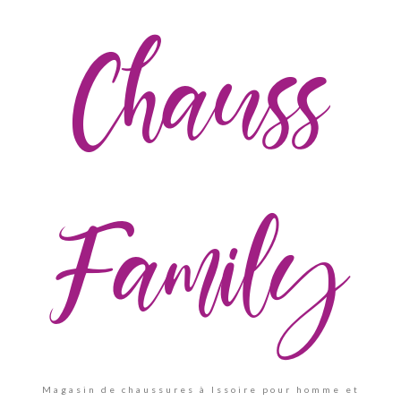
Chauss
Family
Magasin de chaussures à Issoire pour homme et