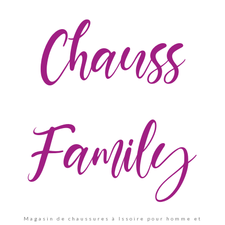
Chauss
Family
Magasin de chaussures à Issoire pour homme et