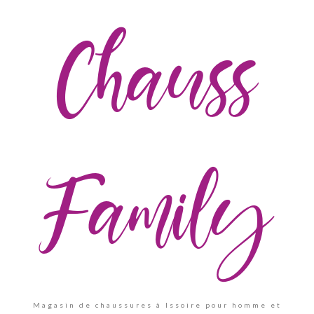
Chauss
Family
Magasin de chaussures à Issoire pour homme et