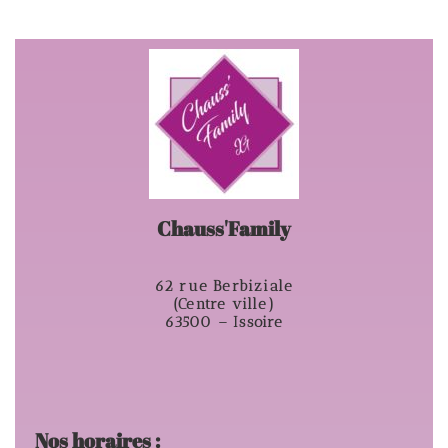
Chauss'Family
62 rue Berbiziale
(Centre ville)
63500 – Issoire
Nos horaires :