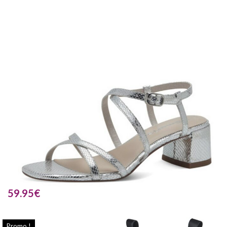
59.95
€
Promo !