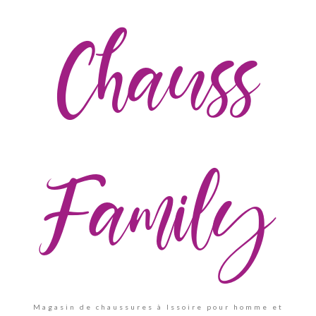
Chauss
Family
Magasin de chaussures à Issoire pour homme et