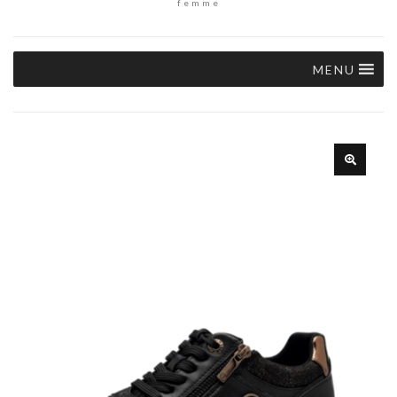
femme
MENU