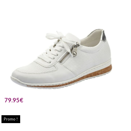
79.95
€
Promo !