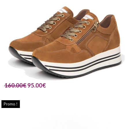
160.00
€
95.00
€
Promo !