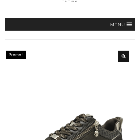
femme
MENU
Promo !