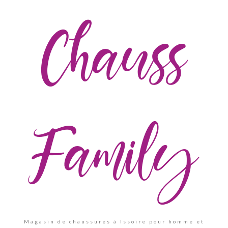
Chauss
Family
Magasin de chaussures à Issoire pour homme et