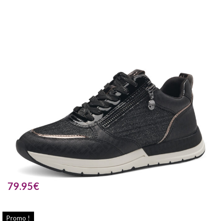
79.95
€
Promo !