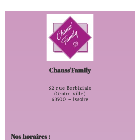
Chauss'Family
62 rue Berbiziale
(Centre ville)
63500 – Issoire
Nos horaires :