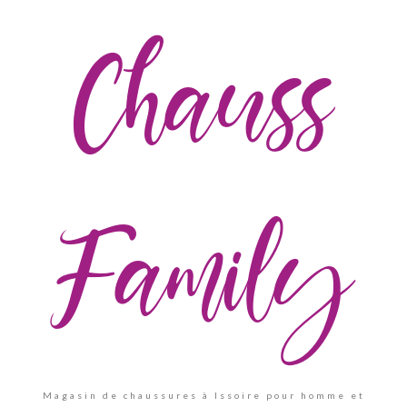
Chauss
Family
Magasin de chaussures à Issoire pour homme et