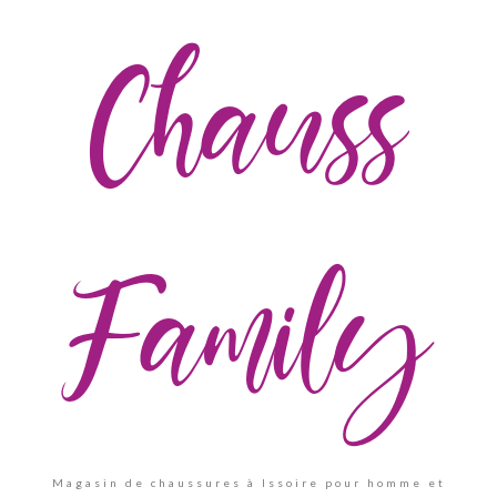
Chauss
Family
Magasin de chaussures à Issoire pour homme et