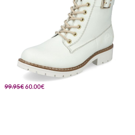
99.95
€
60.00
€