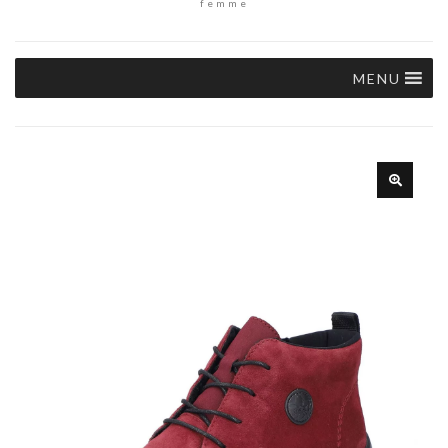
femme
MENU