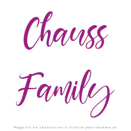
Chauss
Family
Magasin de chaussures à Issoire pour homme et