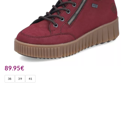
89.95
€
38
39
41