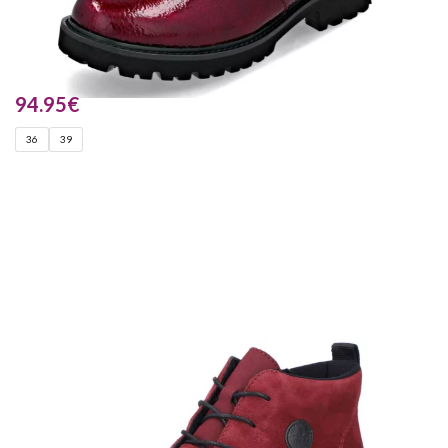
94.95
€
36
39