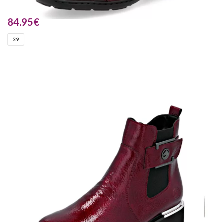
84.95
€
39