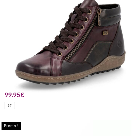
99.95
€
37
Promo !