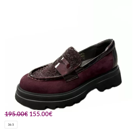
195.00
€
155.00
€
36.5