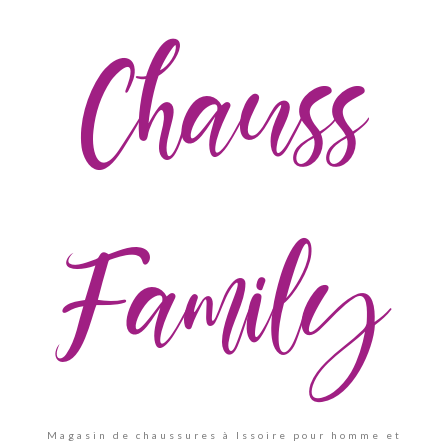
Chauss
Family
Magasin de chaussures à Issoire pour homme et