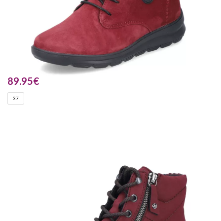
89.95
€
37