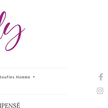
ily
toufles Homme
MPENSÉ