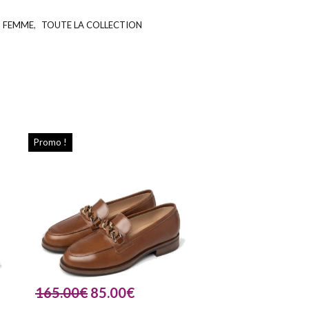
- FEMME
,
TOUTE LA COLLECTION
UGS :
ND
Promo !
165.00
€
85.00
€