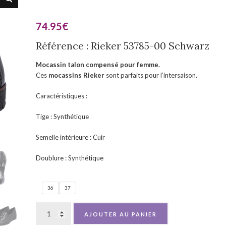
74.95
€
Référence : Rieker 53785-00 Schwarz
Mocassin talon compensé pour femme.
Ces
mocassins
R
ieker
sont parfaits pour l’intersaison.
Caractéristiques :
Tige : Synthétique
Semelle intérieure : Cuir
Doublure : Synthétique
36
37
AJOUTER AU PANIER