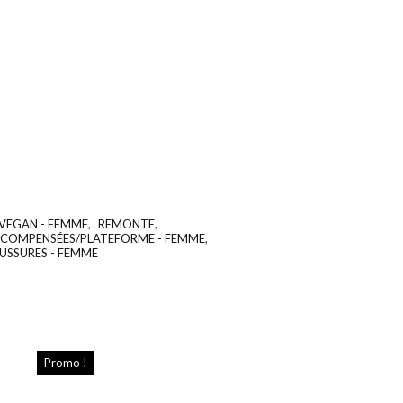
VEGAN - FEMME
,
REMONTE
,
UGS :
ND
 COMPENSÉES/PLATEFORME - FEMME
,
USSURES - FEMME
Promo !