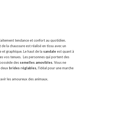
rfaitement tendance et confort au quotidien.
 de la chaussure est réalisé en tissu avec un
 et graphique. Le haut de la
sandale
est quant à
outes vos tenues. Les personnes qui portent des
 possède des
semelles amovibles
. Vous ne
c deux
brides réglables
, l’idéal pour une marche
 ravir les amoureux des animaux.