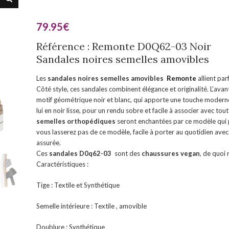
79.95
€
Référence : Remonte D0Q62-03 Noir
Sandales noires semelles amovibles
Les
sandales noires semelles amovibles
Remonte
allient pa
Côté style, ces sandales combinent élégance et originalité. L’avant
motif géométrique noir et blanc, qui apporte une touche moderne
lui en noir lisse, pour un rendu sobre et facile à associer avec t
semelles orthopédiques
seront enchantées par ce modèle qui
vous lasserez pas de ce modèle, facile à porter au quotidien ave
assurée.
Ces
sandales D0q62-03
sont des
chaussures vegan
, de quoi
Caractéristiques :
Tige : Textile et Synthétique
Semelle intérieure : Textile , amovible
Doublure : Synthétique