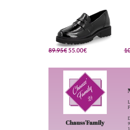
89.95
€
55.00
€
1
L
D
Chauss'Family