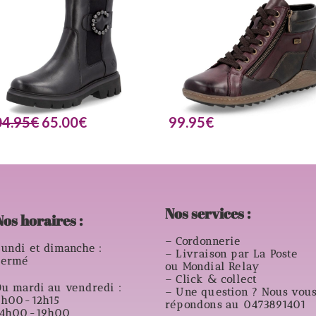
04.95
€
65.00
€
99.95
€
Nos services :
Nos horaires :
– Cordonnerie
undi et dimanche :
– Livraison par La Poste
Fermé
ou Mondial Relay
– Click & collect
u mardi au vendredi :
– Une question ? Nous vou
9h00-12h15
répondons au 0473891401
14h00-19h00