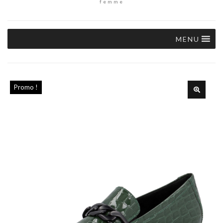
femme
MENU
Promo !