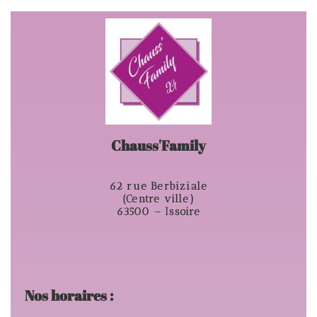
Chauss'Family
62 rue Berbiziale
(Centre ville)
63500 – Issoire
Nos horaires :