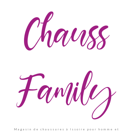
Chauss
Family
Magasin de chaussures à Issoire pour homme et