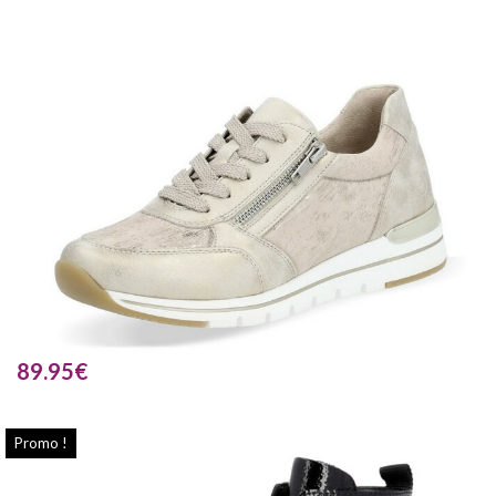
89.95
€
Promo !