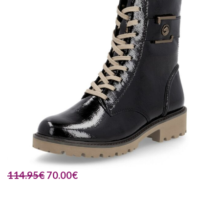
114.95
€
70.00
€