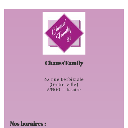
Chauss'Family
62 rue Berbiziale
(Centre ville)
63500 – Issoire
Nos horaires :