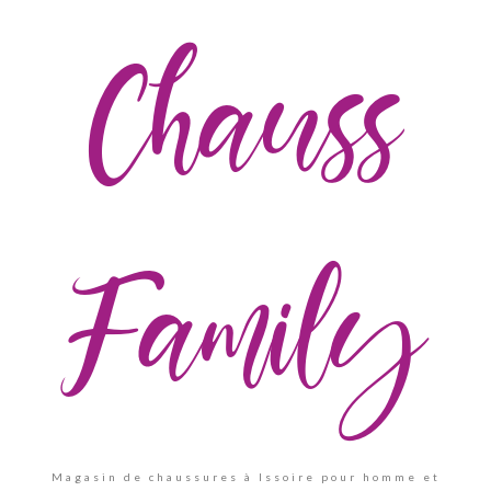
Chauss
Family
Magasin de chaussures à Issoire pour homme et