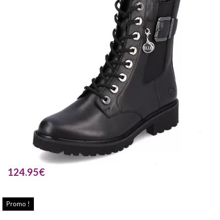
124.95
€
Promo !