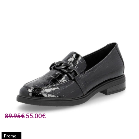
89.95
€
55.00
€
Promo !