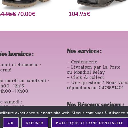
14.95
€
70.00
€
104.95
€
Nos services :
Nos horaires :
– Cordonnerie
undi et dimanche :
– Livraison par La Poste
Fermé
ou Mondial Relay
– Click & collect
u mardi au vendredi :
– Une question ? Nous vou
9h00-12h15
répondons au 0473891401
14h00-19h00
e samedi :
Nos Réseaux sociaux :
8h30-12h30
14h00- 18h00
eilleure expérience sur notre site web. Si vous continuez à utiliser ce
OK
REFUSER
POLITIQUE DE CONFIDENTIALITÉ