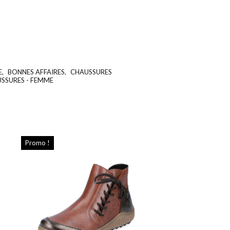
E
,
BONNES AFFAIRES
,
CHAUSSURES
UGS :
ND
SSURES - FEMME
Promo !