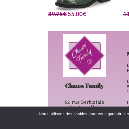
89.95
€
55.00
€
1
L
D
Chauss'Family
62 rue Berbiziale
L
(Centre ville)
63500 – Issoire
Nous utilisons des cookies pour vous garantir la m