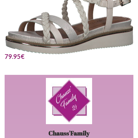
79.95
€
Chauss'Family