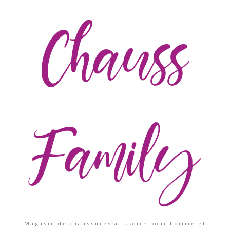
Chauss
Family
Magasin de chaussures à Issoire pour homme et