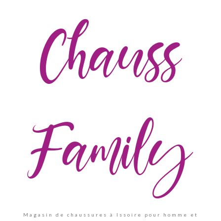
Chauss
Family
Magasin de chaussures à Issoire pour homme et