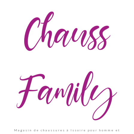
Chauss
Family
Magasin de chaussures à Issoire pour homme et