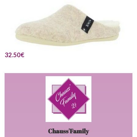
32.50
€
Chauss'Family