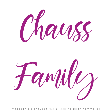
Chauss
Family
Magasin de chaussures à Issoire pour homme et