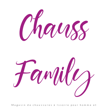
Chauss
Family
Magasin de chaussures à Issoire pour homme et