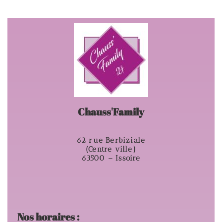
Chauss'Family
62 rue Berbiziale
(Centre ville)
63500 – Issoire
Nos horaires :