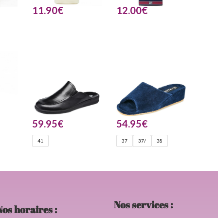
11.90
€
12.00
€
59.95
€
54.95
€
41
37
37/
38
Nos services :
Nos horaires :