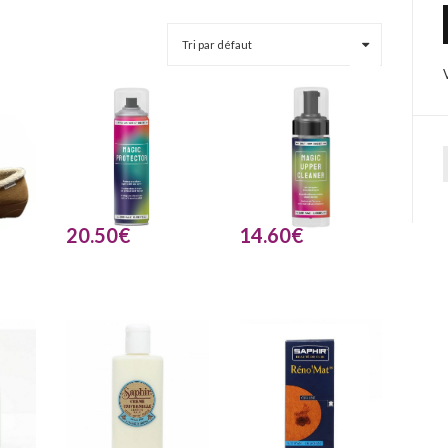
20.50
€
14.60
€