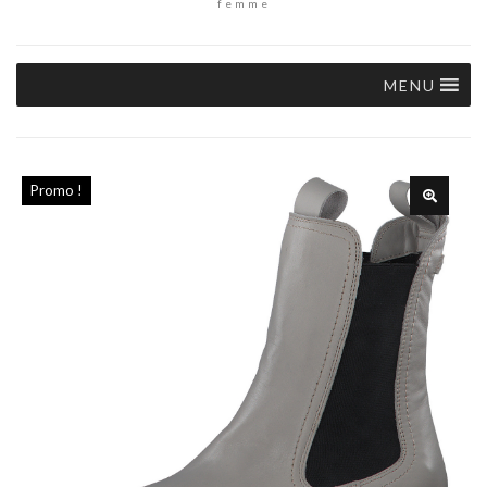
femme
MENU
Promo !