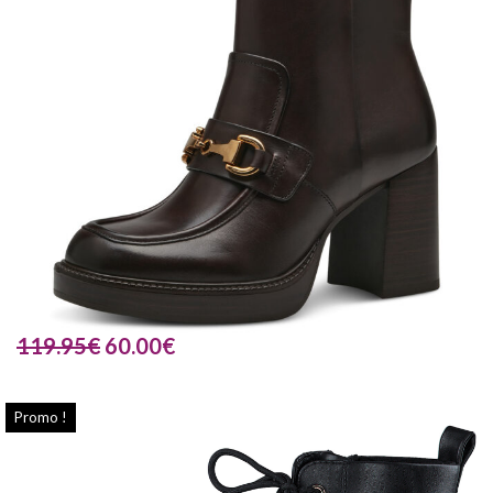
119.95
€
60.00
€
Promo !