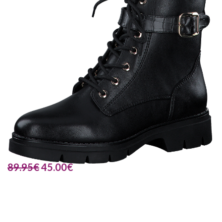
89.95
€
45.00
€