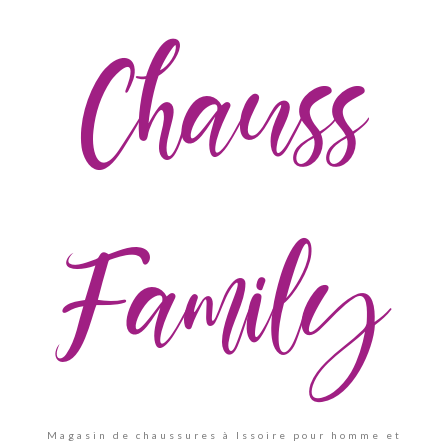
Chauss
Family
Magasin de chaussures à Issoire pour homme et