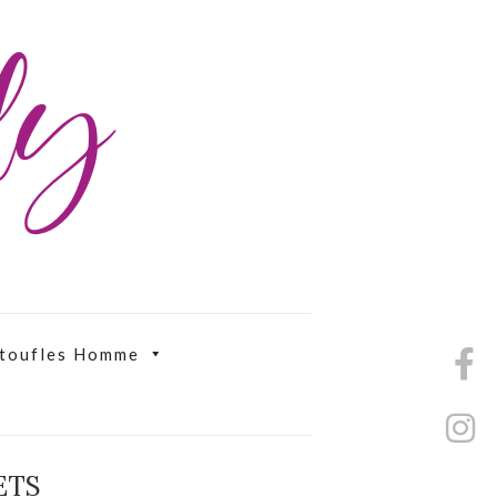
ily
toufles Homme
ETS