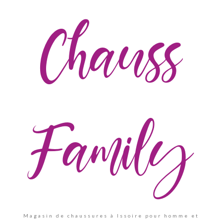
Chauss
Family
Magasin de chaussures à Issoire pour homme et