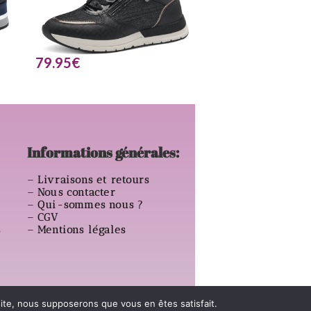
79.95
€
Informations générales:
–
Livraisons et retours
–
Nous contacter
–
Qui-sommes nous ?
–
CGV
s
–
Mentions légales
 site, nous supposerons que vous en êtes satisfait.