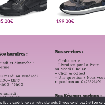
85.00
€
199.00
€
Nos services :
Nos horaires :
– Cordonnerie
undi et dimanche :
– Livraison par La Poste
Fermé
ou Mondial Relay
– Click & collect
u mardi au vendredi :
– Une question ? Nous vou
9h00-12h15
répondons au 0473891401
14h00-19h00
e samedi :
Nos Réseaux sociaux :
8h30-12h30
14h00- 18h00
eilleure expérience sur notre site web. Si vous continuez à utiliser ce