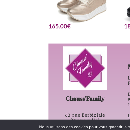
165.00
€
1
L
D
Chauss'Family
62 rue Berbiziale
L
(Centre ville)
63500 – Issoire
Nous utilisons des cookies pour vous garantir la m