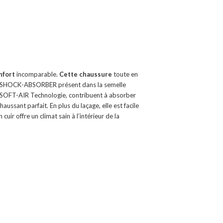
nfort
incomparable.
Cette chaussure
toute en
t. Le SHOCK-ABSORBER présent dans la semelle
la SOFT-AIR Technologie, contribuent à absorber
aussant parfait. En plus du laçage, elle est facile
cuir offre un climat sain à l’intérieur de la