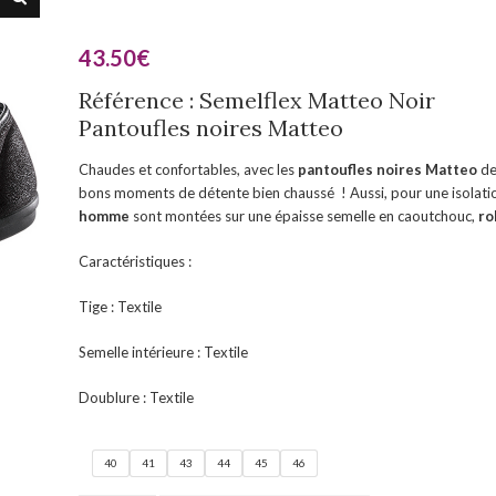
43.50
€
Référence : Semelflex Matteo Noir
Pantoufles noires Matteo
Chaudes et confortables, avec les
pantoufles noires
Matteo
de
bons moments de détente bien chaussé ! Aussi, pour une isolatio
homme
sont montées sur une épaisse semelle en caoutchouc,
ro
Caractéristiques :
Tige : Textile
Semelle intérieure : Textile
Doublure : Textile
40
41
43
44
45
46