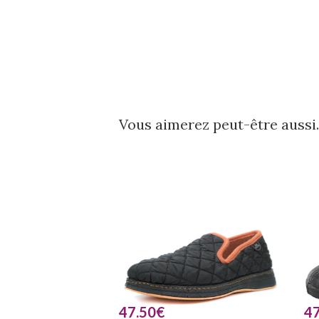
Vous aimerez peut-être auss
47.50
€
47