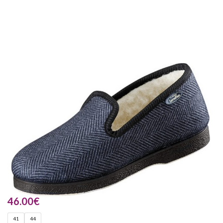
46.00
€
41
44