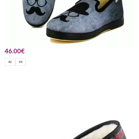
46.00
€
42
44