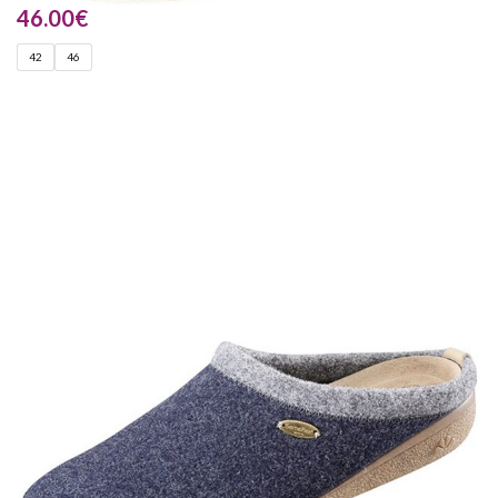
46.00
€
42
46