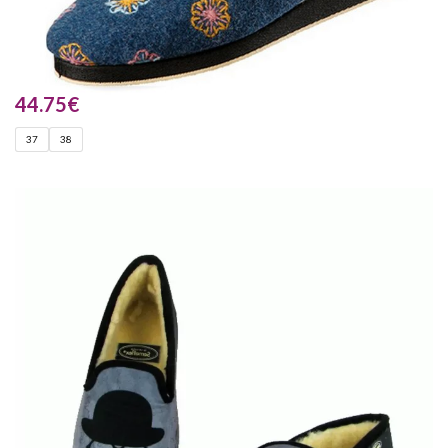
44.75
€
37
38