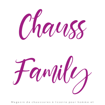
Chauss
Family
Magasin de chaussures à Issoire pour homme et