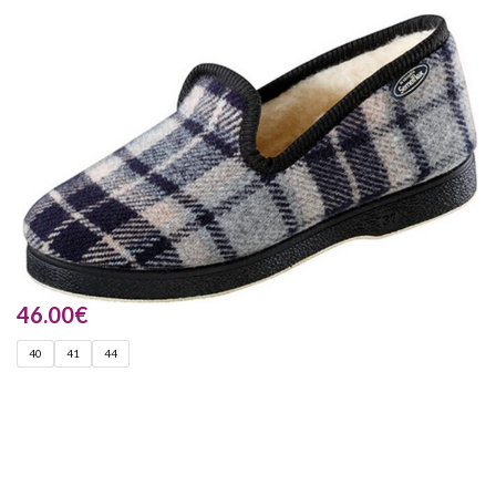
46.00
€
40
41
44