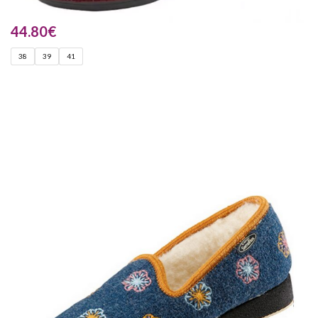
44.80
€
38
39
41