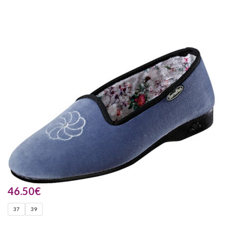
46.50
€
37
39