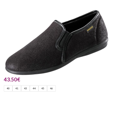
43.50
€
40
41
43
44
45
46